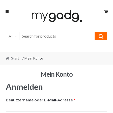
Skip
Skip
to
to
navigation
content
All
Start
/ Mein Konto
Mein Konto
Anmelden
Erforderlich
Benutzername oder E-Mail-Adresse
*